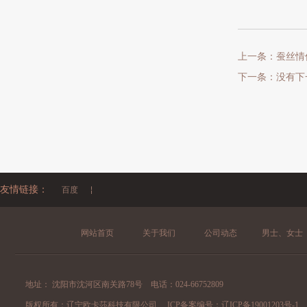
上一条：蚕丝情
下一条：没有下
友情链接：
百度
网站首页
关于我们
公司动态
男士、女士
地址： 沈阳市沈河区南关路78号 电话：024-66752809
版权所有：辽宁欧卡莎科技有限公司 ICP备案编号：
辽ICP备19001203号-1